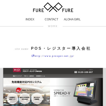
INDEX
CONTACT
ALOHA GIRL
WORK
POS・レジスター導入会社
site name
http://www.prosper-net.jp/